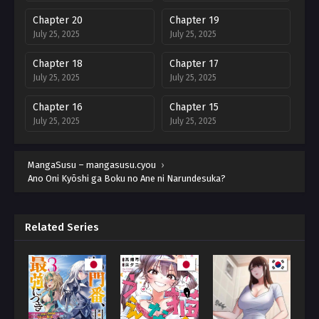
Chapter 20
Chapter 19
July 25, 2025
July 25, 2025
Chapter 18
Chapter 17
July 25, 2025
July 25, 2025
Chapter 16
Chapter 15
July 25, 2025
July 25, 2025
Chapter 14
Chapter 13
MangaSusu – mangasusu.cyou
July 25, 2025
›
July 25, 2025
Ano Oni Kyōshi ga Boku no Ane ni Narundesuka?
Chapter 12
Chapter 11
July 25, 2025
July 25, 2025
Related Series
Chapter 10
Chapter 9
July 25, 2025
July 25, 2025
Chapter 8
Chapter 7
July 25, 2025
July 25, 2025