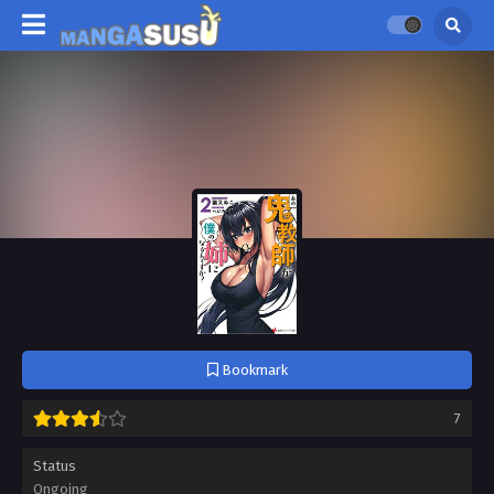
Bookmark
7
Status
Ongoing